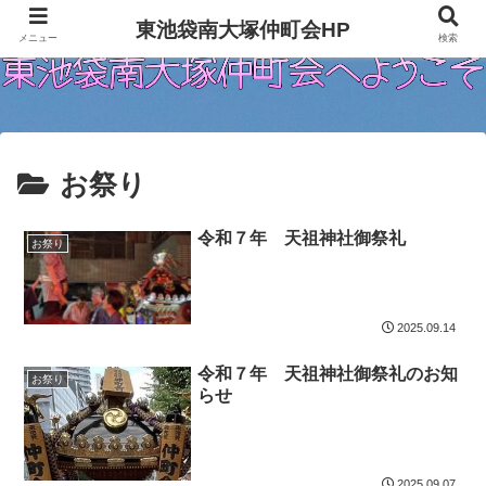
東池袋南大塚仲町会HP
メニュー
検索
お祭り
令和７年 天祖神社御祭礼
お祭り
2025.09.14
令和７年 天祖神社御祭礼のお知
お祭り
らせ
2025.09.07